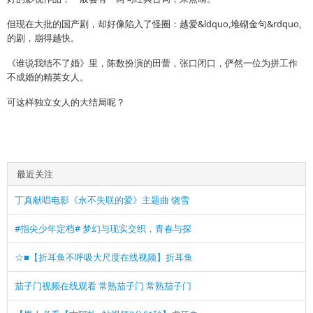
但现在大批的国产剧，却好像陷入了怪圈：越爱&ldquo,堆砌金句&rdquo,
的剧，崩得越快。
《谁说我结不了婚》里，陈数扮演的田蕾，张口闭口，俨然一位为拼工作
不成婚的精英女人。
可这样独立女人的大结局呢？
最近关注
丁真献唱电影《永不失联的爱》主题曲 饶雪
#指尖少年定档# 梦幻与现实交织，青春与探
☆■【折耳鱼不呼吸大尺度在线视频】折耳鱼
茄子门视频在线观看 常熟茄子门 常熟茄子门