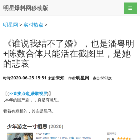
明星爆料网移动版
导航
明星网
>
实时热点
>
《谁说我结不了婚》，也是潘粤明
+陈数合体只能活在截图里，是她
的悲哀
2020-06-25 15:51
未知
明星网
时间:
来源:
作者:
点击:6692次
【{
>>直接点这_获取视屏
}】
,本年的国产剧，，真是有意思。
看着有糊相的，其实是黑马。