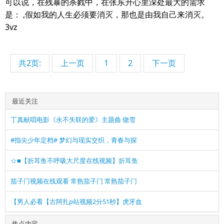
可以说，在残暴的杀戮中，在张东升心里深处最大的需求
是： ,假如我的人生必须要消灭，那也是由我自己来消灭。
3vz
共2页:
上一页
1
2
下一页
最近关注
丁真献唱电影《永不失联的爱》主题曲 饶雪
#指尖少年定档# 梦幻与现实交织，青春与探
☆■【折耳鱼不呼吸大尺度在线视频】折耳鱼
茄子门视频在线观看 常熟茄子门 常熟茄子门
【男人必看【古阿扎p站视频2分51秒】虎牙血
热点内容