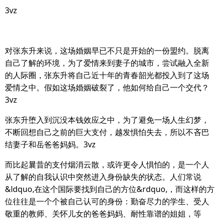
3vz
对张东升来说，这场婚姻早已不只是开始的一份盟约。脱离
自己了解的环境，为了爱情来到妻子的城市，尝试融入全新
的人际圈，张东升将自己近十年的青春韶光都投入到了这场
爱情之中。假如这场婚姻破裂了，他如何给自己一个交代？
3vz
张东升堕入到沉没本钱效应之中，为了避免一场人生幻梦，
不断回想自己之前的巨大支付，越发惧怕失去，所以不吝巴
结妻子和岳爸爸妈妈。3vz
而比起曩昔的支付烟消云散，或许更令人惧怕的，是一个人
从了解的自我认识中突然进入身份缺失的状态。人们常说
&ldquo,在这个国际要找到自己的方位&rdquo,，而这样的方
位往往是一个个被自己认可的身份：勤奋尽力的学生、受人
敬重的教师、关怀儿女的爸爸妈妈、耐性靠谱的姐姐，等