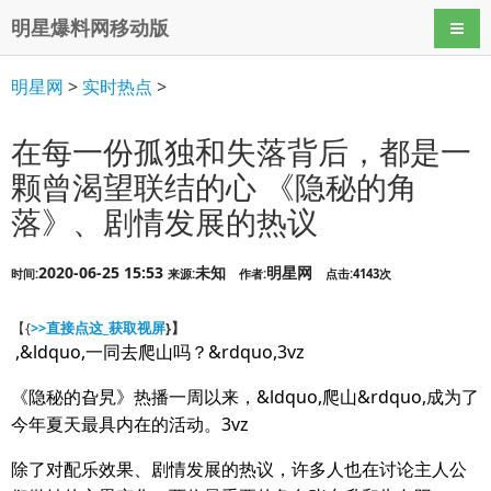
明星爆料网移动版
导航
明星网
>
实时热点
>
在每一份孤独和失落背后，都是一
颗曾渴望联结的心 《隐秘的角
落》、剧情发展的热议
2020-06-25 15:53
未知
明星网
时间:
来源:
作者:
点击:4143次
【{
>>直接点这_获取视屏
}】
,&ldquo,一同去爬山吗？&rdquo,3vz
《隐秘的旮旯》热播一周以来，&ldquo,爬山&rdquo,成为了
今年夏天最具内在的活动。3vz
除了对配乐效果、剧情发展的热议，许多人也在讨论主人公