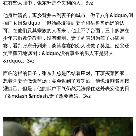
在有些人眼中，张东升是个失利的人。3vz
他身世清贫，离乡背井来到妻子的城市，做了八年&ldquo,倒
插门女婿&rdquo,，但始终没得到妻子和岳爸爸妈妈的认
可。在他们及其宗族的人看来，他上不了台面，三十多岁在
少年宫做数学教师，没有编制。妻子的表姐为孩子办满月
宴，看到张东升到来，谈笑宴宴的众人收敛了笑脸。姑父还
笑里藏刀地讽刺：&ldquo,没有事业的男人不是男人
&rdquo,。3vz
面临这样的日子，张东升总是巴结着应对。下班买菜回家，
想着为妻子做饭熬汤；宴会迟到了被罚酒，他也没辩驳直接
灌自己。但是，他的低声下气仍然无法保住这外表安稳的日
子&mdash,&mdash,妻子想要离婚。3vz