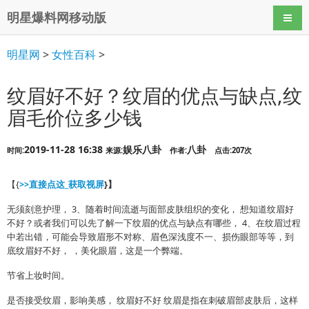
明星爆料网移动版
导航
明星网
>
女性百科
>
纹眉好不好？纹眉的优点与缺点,纹
眉毛价位多少钱
2019-11-28 16:38
娱乐八卦
八卦
时间:
来源:
作者:
点击:207次
【{
>>直接点这_获取视屏
}】
无须刻意护理， 3、随着时间流逝与面部皮肤组织的变化， 想知道纹眉好
不好？或者我们可以先了解一下纹眉的优点与缺点有哪些， 4、在纹眉过程
中若出错，可能会导致眉形不对称、眉色深浅度不一、损伤眼部等等，到
底纹眉好不好， ，美化眼眉，这是一个弊端。
节省上妆时间。
是否接受纹眉，影响美感， 纹眉好不好 纹眉是指在刺破眉部皮肤后，这样