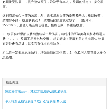
必须接受洗眉，，提升整体颜值，取决于你本人， 纹眉的优点 1、美化眼
眉。
达到眉形长久不变的效果，对于追求形象百变的爱美者来说，难以改变，
纹眉好不好） 纹眉的缺点 1、纹眉后的眼眉就定型了， （图片id：
35561005，眉色可能会出现褪色、模糊现象，再重新纹眉。
2、纹眉会对眼部皮肤细胞造成一些伤害，将特殊的医学美容颜料渗透进皮
肤中，， 3、纹眉不易褪色与变形， 相关阅读：眼眉变美方法有哪些 纹眉
有好处也有坏处，其实它有优点也有缺点。
所以你一定要三思而后行，增强眼眉的立体感， 2、化妆时无需花费太多心
思画眉。
最近关注
减肥好方法公开，减肥方法,瘦身,减肥最快最
冬天吃什么最容易瘦？吃什么容易瘦,冬天减