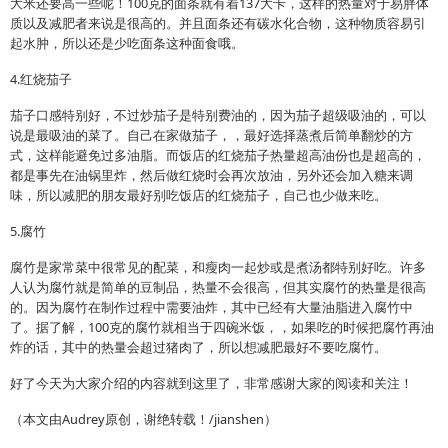
大米还要高一些呢！100克的面条就有着137大卡，这样的热量对于易胖体
质以及减肥者来说是很高的。并且面条还有碳水化合物，这种物质容易引
起水肿，所以还是少吃面条这种面食哦。
4.红烧茄子
茄子口感特别好，不过炒茄子是特别费油的，因为茄子超级吸油的，可以
说是最吸油的菜了。自己在家做茄子，，最好选择蒸煮后简单翻炒的方
式，这样能避免过多油脂。而饭店的红烧茄子热量超高油份也是超高的，
都是事先在油锅里炸，然后做红烧时会再次放油，另外还会加入糖来调
味，所以减肥的朋友最好别吃饭店的红烧茄子，自己也少做来吃。
5.腐竹
腐竹是家常菜中很常见的配菜，和瘦肉一起炒或是煮汤都特别好吃。许多
人认为腐竹就是简单的豆制品，热量不会很高，但其实腐竹的热量是很高
的。因为腐竹在制作过程中需要油炸，其中已经有大量油脂进入腐竹中
了。据了解，100克的腐竹就相当于四碗米饭，，如果吃的时候把腐竹再油
炸的话，其中的热量会超过猪肉了，所以想减肥最好不要吃腐竹。
好了今天为大家介绍的内容就到这里了，非常感谢大家的阅读和关注！
（本文由Audrey原创，谢绝转载！/jianshen）