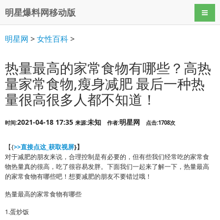
明星爆料网移动版
导航
明星网
>
女性百科
>
热量最高的家常食物有哪些？高热
量家常食物,瘦身减肥 最后一种热
量很高很多人都不知道！
2021-04-18 17:35
未知
明星网
时间:
来源:
作者:
点击:1708次
【{
>>直接点这_获取视屏
}】
对于减肥的朋友来说，合理控制是有必要的，但有些我们经常吃的家常食
物热量真的很高，吃了很容易发胖。下面我们一起来了解一下，热量最高
的家常食物有哪些吧！想要减肥的朋友不要错过哦！
热量最高的家常食物有哪些
1.蛋炒饭