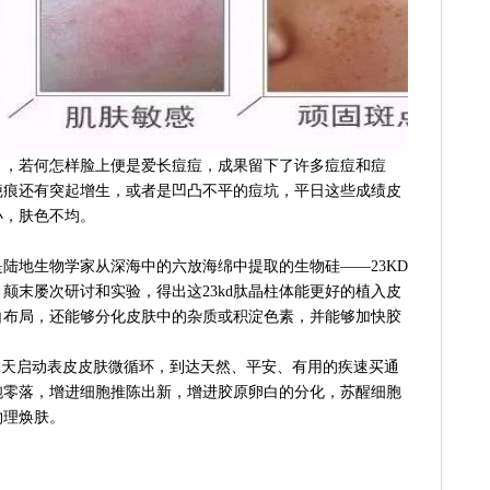
，，若何怎样脸上便是爱长痘痘，成果留下了许多痘痘和痘
疤痕还有突起增生，或者是凹凸不平的痘坑，平日这些成绩皮
小，肤色不均。
，
陆地生物学家从深海中的六放海绵中提取的生物硅——23KD
颠末屡次研讨和实验，得出这23kd肽晶柱体能更好的植入皮
白布局，还能够分化皮肤中的杂质或积淀色素，并能够加快胶
1-2天启动表皮皮肤微循环，到达天然、平安、有用的疾速买通
胞零落，增进细胞推陈出新，增进胶原卵白的分化，苏醒细胞
物理焕肤。