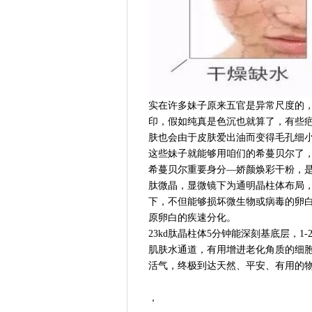
实在许多妹子原来五官是异常尺度的
印，假如纯真是色沉也就算了，有些
肤也会由于皮肤爱出油而变得毛孔细
这些妹子就能够用咱们的希蔓贝尔了
希蔓贝尔重要身分—娇颜焕彩干粉，是
肽微晶，显微镜下为通明晶柱体布局，
下，不但能够损坏微生物或病毒的卵
原卵白的疾速分化。
23kd肽晶柱体5分钟能深刻基底层，
肌肤水通道，有用增进老化角质的细
活气，终极到达天然、平安、有用的
，