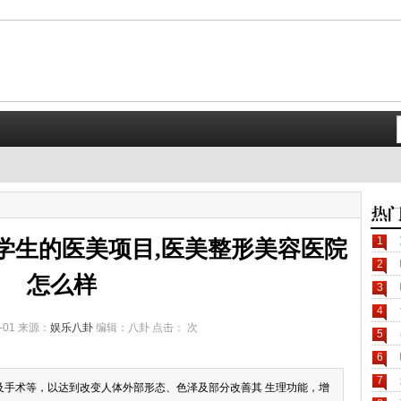
1
学生的医美项目,医美整形美容医院
2
怎么样
3
4
-01 来源：
娱乐八卦
编辑：八卦 点击：
次
5
6
7
及手术等，以达到改变人体外部形态、色泽及部分改善其 生理功能，增