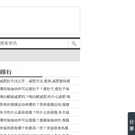
减肥好方法公开，减肥方法,瘦身,减肥最快最
哪些瑜伽动作可以瘦肚子？瘦肚子,瘦肚子瑜
喝白醋能减肥吗？喝白醋减肥,吃什么减肥 喝
简单的瘦腰运动有哪些？简单瘦腰运动,瘦腰
冬天吃什么最容易瘦？吃什么容易瘦,冬天减
哪些瑜伽动作可以瘦腿？瘦腿瑜伽动作,瘦腿
米饭和面食哪个热量高一些？米饭面食热量,