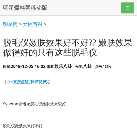
明星爆料网移动版
导航
明星网
>
女性百科
>
脱毛仪嫩肤效果好不好?? 嫩肤效果
做得好的只有这些脱毛仪
2019-12-05 16:02
娱乐八卦
八卦
时间:
来源:
作者:
点击:152次
【{
>>直接点这_获取视屏
}】
Syneron赛诺龙脱毛仪嫩肤效果较好
脱毛仪嫩肤效果好不好