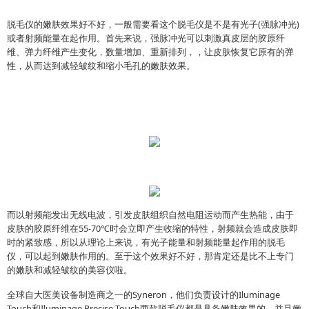
脱毛仪的嫩肤效果好不好，一般需要看这个脱毛仪是不是有光子(强脉冲光)
或者射频能量在起作用。首先来说，强脉冲光可以刺激真皮层的胶原纤
维、弹力纤维产生变化，数量增加、重新排列，，让皮肤恢复它原有的弹
性，从而达到减轻皱纹和缩小毛孔的嫩肤效果。
而以射频能发出无线电波，引发皮肤组织自然电阻运动而产生热能，由于
皮肤的胶原纤维在55-70℃时会立即产生收缩的特性，射频就会造成皮肤即
时的紧致感，所以从理论上来说，有光子能量和射频能量起作用的脱毛
仪，可以起到嫩肤作用的。至于这个效果好不好，那肯定还是比不上专门
的嫩肤和减轻皱纹的美容仪啦。
全球自大医美设备制造商之一的Syneron，他们负责设计的Iluminage
Touch和Iluminage Precise Touch两款脱毛仪都是具备嫩肤效果的，并且嫩