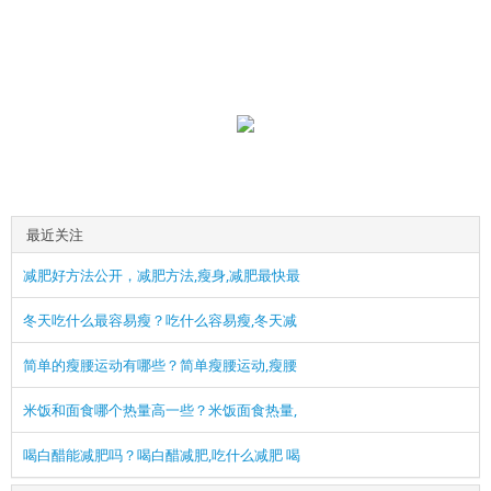
最近关注
减肥好方法公开，减肥方法,瘦身,减肥最快最
冬天吃什么最容易瘦？吃什么容易瘦,冬天减
简单的瘦腰运动有哪些？简单瘦腰运动,瘦腰
米饭和面食哪个热量高一些？米饭面食热量,
喝白醋能减肥吗？喝白醋减肥,吃什么减肥 喝