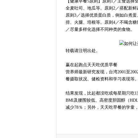
【健康早餐5原则】原则1／主食选择
全麦吐司、地瓜等。原则2／搭配新
原则3／选择优质蛋白质，例如白煮蛋
排、火腿、培根等。原则4／不喝含糖
／尽量多样化选择不同种类的食物。
转载请注明出处。
赢在起跑点天天吃优质早餐
营养师最新研究发现，台湾2001至20
餐摄取状况、健检资料和学习表现等
结果发现，比起都没吃或每星期只吃1
BMI及腰围较低、高密度胆固醇（H
减少78％；另外，天天吃早餐的学童