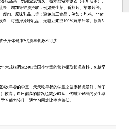
全谷根茎类，例如全麦馒头、糙米或紫米饭团（不加油条）、
鲜蔬果，增加纤维质摄取，例如夹生菜、番茄片、苹果片等。
、瘦肉、原味乳品…等；避免加工食品，例如：炸鸡、**猪
饮料，可选择原味乳品、无糖豆浆或100％蔬果汁等。原则5
02年大规模调查2401位国小学童的营养摄取状况资料，包括早
。
至4次早餐的学童，天天吃早餐的学童之健康状况最好，除了
DL）较高，血压偏高的情况也减少63％、代谢症候群的发生率
，学习能力较佳，遇学习困难比率也较低。