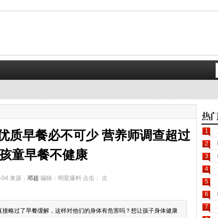
1
优质早餐必不可少 营养师调查超过
2
成孩童早餐不健康
3
4
-04 来源：
邓超
编辑：明星爆料 点击：
次
5
6
7
直接略过了早餐缓解，这样对他们的身体有危害吗？想让孩子身体健康