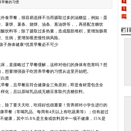
8
养早餐的习惯
9
10
吃外食早餐，很容易选择不当而摄取过多的油糖盐，例如：蛋
排、薯饼、薯条、烧饼、油条、葱油饼等，，再搭配含糖饮
碳酸饮料等；除了摄取过多热量，造成脂肪堆积，更增加肠胃
虚、生病，更增加罹患慢性病风险。
起床，直接略过了早餐缓解，这样对他们的身体有危害吗？想
的，想要增强孩子吃营养早餐的习惯从这里开始吧。
蛋白质
吃早餐，且早餐应符合健康金三角原则，即是食材需包含全
多样化，且以原味乳品或无糖豆浆取代含糖饮料。
量，除了要天天吃，吃得好也很重要！营养师对小学生进行的
吃健康早餐（常喝乳品、每周有4天以上有吃蔬果等）；但有超过
极不健康，其中35.8％是主食或饮料其中一项不健康，15％是