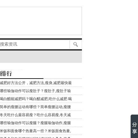
减肥好方法公开，减肥方法,瘦身,减肥最快最
哪些瑜伽动作可以瘦肚子？瘦肚子,瘦肚子瑜
喝白醋能减肥吗？喝白醋减肥,吃什么减肥 喝
简单的瘦腰运动有哪些？简单瘦腰运动,瘦腰
冬天吃什么最容易瘦？吃什么容易瘦,冬天减
哪些瑜伽动作可以瘦腿？瘦腿瑜伽动作,瘦腿
米饭和面食哪个热量高一些？米饭面食热量,