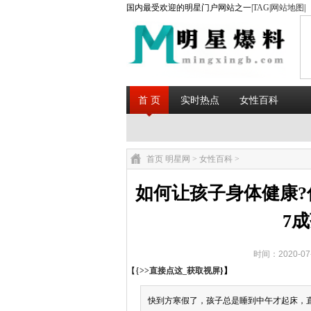
国内最受欢迎的明星门户网站之一|
TAG
|
网站地图
|
首 页
实时热点
女性百科
首页
明星网
>
女性百科
>
如何让孩子身体健康?
7
时间：2020-07
【{
>>直接点这_获取视屏
}】
快到方寒假了，孩子总是睡到中午才起床，