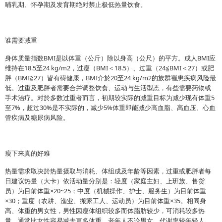
哺乳期、怀孕期及发育期绝对禁止极低热量饮食。
谁需要减重
身体质量指数BMI是以体重（公斤）除以身高（公尺）的平方。成人BMI应
维持在18.5至24 kg/m2，过瘦（BMI＜18.5）、过重（24≦BMI＜27）或肥
胖（BMI≧27）皆有碍健康，BMI介於20至24 kg/m2的族群罹患疾病风险最
低。过重及肥胖者需要合并调整饮食、运动与生活型态，有些需要药物或
手术治疗。对於多数过重者而言，初期较实际的减重目标为减少现有体重5
至7%，超过30%是不实际的，减少5%体重即能减少高血脂、高血压、心血
管疾病及糖尿病风险。
瘦下来真的好难
热量需求取决於热量摄取与消耗、体组成及年龄等因素，过重或肥胖者每
日建议热量（大卡）依活动量分别是：轻度（家庭主妇、上班族、售货
员）为目前体重×20~25；中度（机械操作、护士、服务生）为目前体重
×30；重度（农耕、渔业、搬家工人、运动员）为目前体重×35。相同身
高、体重的男女性，男性因瘦体组织较多而体脂肪较少，可消耗较多热
量，通常比女性容易减去更多体重。老年人不论男女，代谢率较年轻人