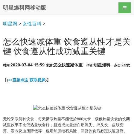
明星爆料网移动版
导航
明星网
>
女性百科
>
怎么快速减体重 饮食遵从性才是关
键 饮食遵从性成功减重关键
2020-07-04 15:59
怎么快速减体重
明星爆料
时间:
来源:
作者:
点击:222次
【{
>>直接点这_获取视屏
}】
无论采取何种饮食，每天摄取热量不能低於800大卡，极低热量饮食的长期
减重效果不比低热量饮食好，且造成大量蛋白质流失、掉头发、皮肤变
薄、发冷及血压降低等，也增加胆结石风险，回复饮食后必定快速复胖。