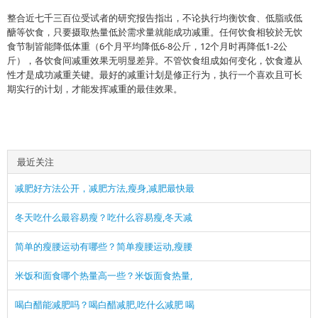
整合近七千三百位受试者的研究报告指出，不论执行均衡饮食、低脂或低
醣等饮食，只要摄取热量低於需求量就能成功减重。任何饮食相较於无饮
食节制皆能降低体重（6个月平均降低6-8公斤，12个月时再降低1-2公
斤），各饮食间减重效果无明显差异。不管饮食组成如何变化，饮食遵从
性才是成功减重关键。最好的减重计划是修正行为，执行一个喜欢且可长
期实行的计划，才能发挥减重的最佳效果。
最近关注
减肥好方法公开，减肥方法,瘦身,减肥最快最
冬天吃什么最容易瘦？吃什么容易瘦,冬天减
简单的瘦腰运动有哪些？简单瘦腰运动,瘦腰
米饭和面食哪个热量高一些？米饭面食热量,
喝白醋能减肥吗？喝白醋减肥,吃什么减肥 喝