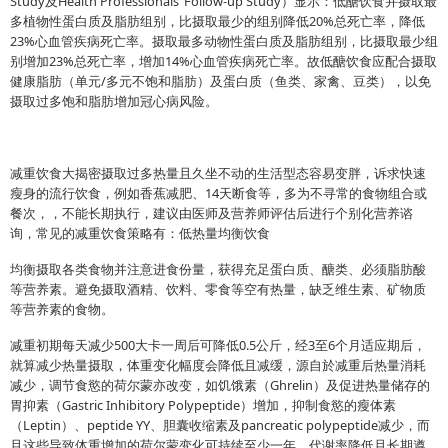
Study及Health Professionals’ Follow-up Study）显示：低醣饮食并摄取最
多植物性蛋白质及脂肪组别，比摄取最少的组别降低20%总死亡率，降低
23%心血管疾病死亡率。摄取最多动物性蛋白质及脂肪组别，比摄取最少组
别增加23%总死亡率，增加14%心血管疾病死亡率。故低醣饮食应配合摄取
健康脂肪（单元/多元不饱和脂肪）及蛋白质（鱼类、家禽、豆类），以免
摄取过多饱和脂肪增加冠心病风险。
减重饮食大揭密摄取过多热量且久坐不动的生活型态容易变胖，诉求快速
瘦身的流行饮食，例如香蕉减肥、14天断食等，多为不寻常的食物组合或
餐次，，不能长期执行，建议由医师及营养师评估后进行个别化营养谘
询，常见的减重饮食策略有：低热量均衡饮食
均衡摄取各类食物并注意进食份量，获得充足蛋白质、醣类、必须脂肪酸
等营养素。避免摄取酒精、饮料、零食等空有热量，缺乏维生素、矿物质
等营养素的食物。
减重初期每天减少500大卡一周后可降低0.5公斤，经3至6个月适应期后，
就算减少热量摄取，体重变化幅度会降低且减缓，源自於减重后热量消耗
减少，调节食慾的荷尔蒙亦改变，如饥饿素（Ghrelin）及促进热量储存的
胃抑素（Gastric Inhibitory Polypeptide）增加，抑制食慾的瘦体素
（Leptin）、peptide YY、胆囊收缩素及pancreatic polypeptide减少，而
且这些导致体重增加的荷尔蒙变化可持续至少一年。代谢率降低且长期遵