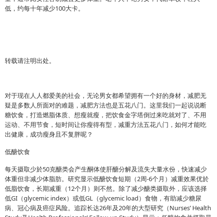
低，约每十年减少100大卡。
转载请注明出处。
对于现在人人都爱美的社会，无论男女都希望拥有一个好的身材，减肥无
疑是多数人所面对的难题，减肥方法也是五花八门。这里我们一起说说断
糖饮食，打造燃脂体质、想瘦就瘦，把饮食金字塔倒过来吃就对了、不用
运动、不用节食，短时间让你瘦得有型，减重方法五花八门，如何才能吃
出健康，成功瘦身且不复胖呢？
低醣饮食
每天摄取少於50克醣类会产生酮体使肝醣分解及流失大量水份，快速减少
体重但非减少体脂肪。研究显示低醣饮食短期（2周-6个月）减重效果优於
低脂饮食，长期减重（12个月）则不然。除了减少醣类摄取外，应该选择
低GI（glycemic index）或低GL（glycemic load）食物，有助减少糖尿
病、冠心病及癌症风险。追踪长达26年及20年的大型研究（Nurses’ Health