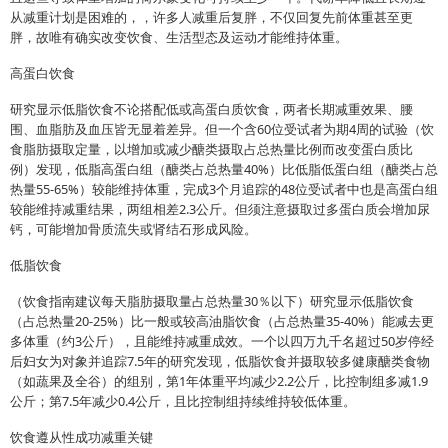
从减重计划是困难的，，许多人减重后复胖，不仅回复先前体重甚至更
胖，故唯有确实改变饮食、生活型态及运动才能维持体重。
高蛋白饮食
研究显示低脂饮食不论搭配低或高蛋白质饮食，两者长期减重效果、腰
围、血脂肪及血压皆无显着差异。但一个含60位受试者为期4周的试验（饮
食脂肪摄取定量，以增加或减少醣类摄取占总热量比例而改变蛋白质比
例）发现，低脂高蛋白组（醣类占总热量40%）比低脂低蛋白组（醣类占总
热量55-65%）较能维持体重，完成3个月追踪的48位受试者中也是高蛋白组
较能维持减重结果，两组相差2.3公斤。但须注意摄取过多蛋白质会增加尿
钙，可能增加骨质流失或肾结石形成风险。
低脂饮食
（饮食指南建议每天脂肪摄取量占总热量30％以下）研究显示低脂饮食
（占总热量20-25%）比一般或较高油脂饮食（占总热量35-40%）能减去更
多体重（约3公斤），且能维持减重成效。一个以四万九千名超过50岁停经
后妇女为对象并追踪7.5年的研究发现，低脂饮食并摄取较多健康醣类食物
（如蔬果及全谷）的组别，第1年体重平均减少2.2公斤，比控制组多减1.9
公斤；第7.5年减少0.4公斤，且比控制组持续维持较低体重。
饮食遵从性成功减重关键