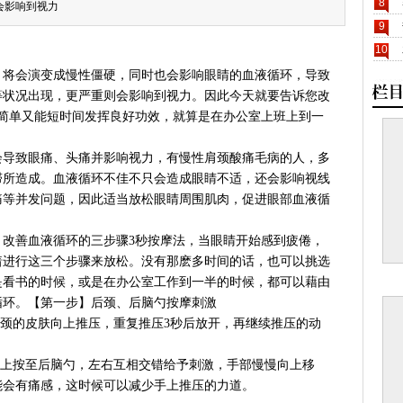
8
会影响到视力
9
10
，将会演变成慢性僵硬，同时也会影响眼睛的血液循环，导致
等状况出现，更严重则会影响到视力。因此今天就要告诉您改
作简单又能短时间发挥良好功效，就算是在办公室上班上到一
会导致眼痛、头痛并影响视力，有慢性肩颈酸痛毛病的人，多
滞所造成。血液循环不佳不只会造成眼睛不适，还会影响视线
痛等并发问题，因此适当放松眼睛周围肌肉，促进眼部血液循
，改善血液循环的三步骤3秒按摩法，当眼睛开始感到疲倦，
着进行这三个步骤来放松。没有那麽多时间的话，也可以挑选
是看书的时候，或是在办公室工作到一半的时候，都可以藉由
循环。【第一步】后颈、后脑勺按摩刺激
后颈的皮肤向上推压，重复推压3秒后放开，再继续推压的动
向上按至后脑勺，左右互相交错给予刺激，手部慢慢向上移
能会有痛感，这时候可以减少手上推压的力道。