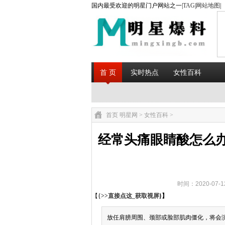
国内最受欢迎的明星门户网站之一|
TAG
|
网站地图
|
首 页
实时热点
女性百科
首页
明星网
>
女性百科
>
经常头痛眼睛酸怎么办
时间：2020-07-
【{
>>直接点这_获取视屏
}】
放任肩膀周围、颈部或脸部肌肉僵化，将会