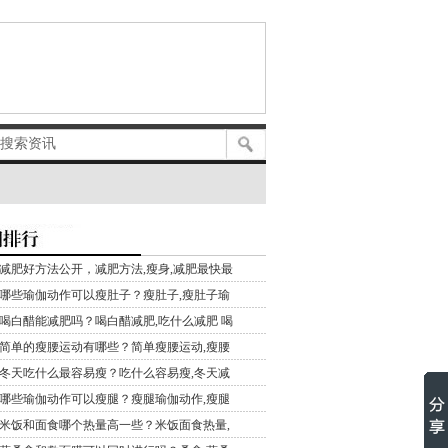
减肥好方法公开，减肥方法,瘦身,减肥最快最
哪些瑜伽动作可以瘦肚子？瘦肚子,瘦肚子瑜
喝白醋能减肥吗？喝白醋减肥,吃什么减肥 喝
简单的瘦腰运动有哪些？简单瘦腰运动,瘦腰
冬天吃什么最容易瘦？吃什么容易瘦,冬天减
哪些瑜伽动作可以瘦腿？瘦腿瑜伽动作,瘦腿
米饭和面食哪个热量高一些？米饭面食热量,