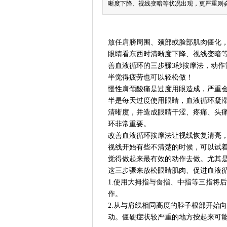
晰度下降、视线变暗等状况出现，更严重则
放任肩膀周围、颈部或脸部肌肉僵化
眼睛看东西时清晰度下降、视线变暗
善血液循环的三步骤3秒按摩法，动
半觉得疲劳也可以轻松做！
慢性肩颈酸痛是过度用眼造成，严重
半是每天过度使用眼睛，血液循环凝
清晰度，并造成眼睛干涩、疼痛、头
环非常重要。
改善血液循环按摩法让视线恢复清亮
视线开始有些不清楚的时候，可以试
觉得做起来最有效的动作去做。尤其
这三步骤来放松眼睛肌肉、促进血液
1.使用大拇指与食指、中指等三指将
作。
2.从与肩线相同高度的脖子根部开始
动。僵硬症状较严重的地方按起来可