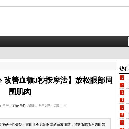
1
 改善血循3秒按摩法】放松眼部周
2
围肌肉
3
4
12 来源：
迪丽热巴
编辑：明星爆料 点击：
次
5
6
7
演变成慢性僵硬，同时也会影响眼睛的血液循环，导致眼睛看东西时清