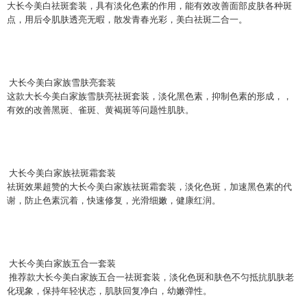
大长今美白祛斑套装，具有淡化色素的作用，能有效改善面部皮肤各种斑
点，用后令肌肤透亮无暇，散发青春光彩，美白祛斑二合一。
大长今美白家族雪肤亮套装
这款大长今美白家族雪肤亮祛斑套装，淡化黑色素，抑制色素的形成，，
有效的改善黑斑、雀斑、黄褐斑等问题性肌肤。
大长今美白家族祛斑霜套装
祛斑效果超赞的大长今美白家族祛斑霜套装，淡化色斑，加速黑色素的代
谢，防止色素沉着，快速修复，光滑细嫩，健康红润。
大长今美白家族五合一套装
推荐款大长今美白家族五合一祛斑套装，淡化色斑和肤色不匀抵抗肌肤老
化现象，保持年轻状态，肌肤回复净白，幼嫩弹性。