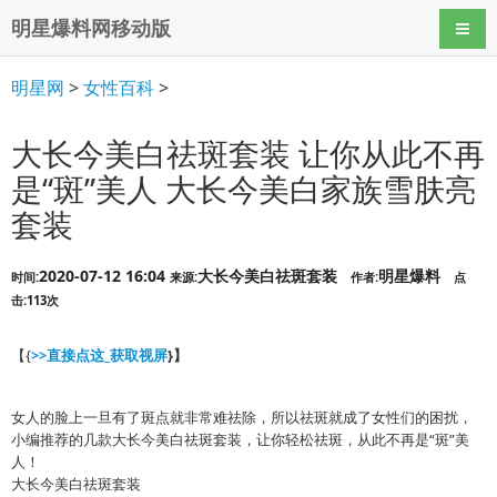
明星爆料网移动版
导航
明星网
>
女性百科
>
大长今美白祛斑套装 让你从此不再
是“斑”美人 大长今美白家族雪肤亮
套装
2020-07-12 16:04
大长今美白祛斑套装
明星爆料
时间:
来源:
作者:
点
击:113次
【{
>>直接点这_获取视屏
}】
女人的脸上一旦有了斑点就非常难祛除，所以祛斑就成了女性们的困扰，
小编推荐的几款大长今美白祛斑套装，让你轻松祛斑，从此不再是“斑”美
人！
大长今美白祛斑套装