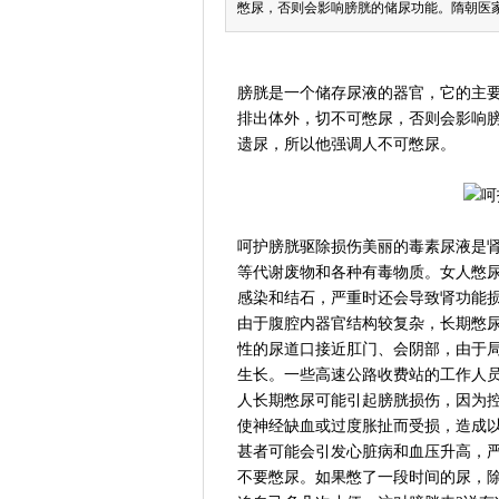
憋尿，否则会影响膀胱的储尿功能。隋朝医
膀胱是一个储存尿液的器官，它的主
排出体外，切不可憋尿，否则会影响
遗尿，所以他强调人不可憋尿。
呵护膀胱驱除损伤美丽的毒素尿液是
等代谢废物和各种有毒物质。女人憋
感染和结石，严重时还会导致肾功能
由于腹腔内器官结构较复杂，长期憋
性的尿道口接近肛门、会阴部，由于局
生长。一些高速公路收费站的工作人员
人长期憋尿可能引起膀胱损伤，因为
使神经缺血或过度胀扯而受损，造成
甚者可能会引发心脏病和血压升高，
不要憋尿。如果憋了一段时间的尿，