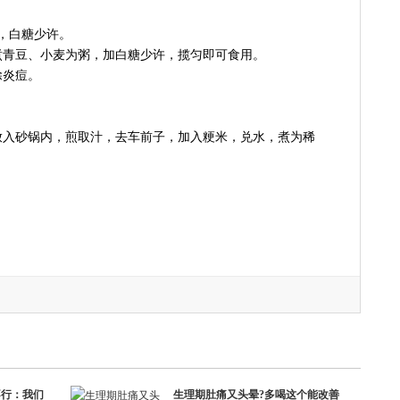
克，白糖少许。
煮青豆、小麦为粥，加白糖少许，揽匀即可食用。
除炎痘。
放入砂锅内，煎取汁，去车前子，加入粳米，兑水，煮为稀
不行：我们
生理期肚痛又头晕?多喝这个能改善