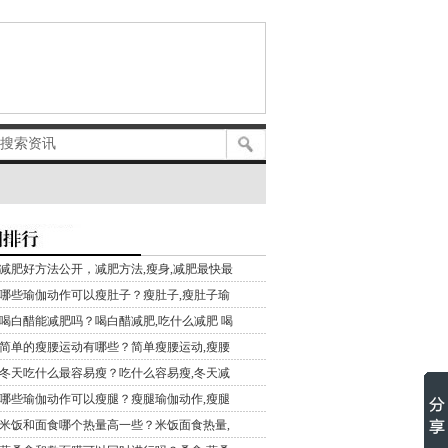
减肥好方法公开，减肥方法,瘦身,减肥最快最
哪些瑜伽动作可以瘦肚子？瘦肚子,瘦肚子瑜
喝白醋能减肥吗？喝白醋减肥,吃什么减肥 喝
简单的瘦腰运动有哪些？简单瘦腰运动,瘦腰
冬天吃什么最容易瘦？吃什么容易瘦,冬天减
哪些瑜伽动作可以瘦腿？瘦腿瑜伽动作,瘦腿
米饭和面食哪个热量高一些？米饭面食热量,