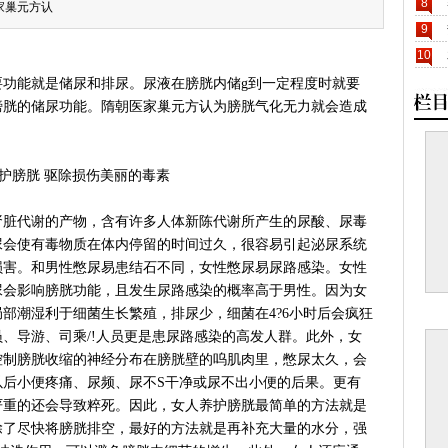
8
家巢元方认
9
10
要功能就是储尿和排尿。尿液在膀胱内储g到一定程度时就要
膀胱的储尿功能。隋朝医家巢元方认为膀胱气化无力就会造成
肾脏代谢的产物，含有许多人体新陈代谢所产生的尿酸、尿毒
尿会使有毒物质在体内停留的时间过久，很容易引起泌尿系统
损害。和男性憋尿易患结石不同，女性憋尿易尿路感染。女性
尿会影响膀胱功能，且发生尿路感染的概率高于男性。因为女
部潮湿利于细菌生长繁殖，排尿少，细菌在4?6小时后会疯狂
、导游、司乘/!人员更是患尿路感染的高发人群。此外，女
控制膀胱收缩的神经分布在膀胱壁的呜肌肉里，憋尿太久，会
以后小便疼痛、尿频、尿不S干净或尿不出小便的后果。更有
严重的还会导致粹死。因此，女人养护膀胱最简单的方法就是
除了尽快将膀胱排空，最好的方法就是再补充大量的水分，强