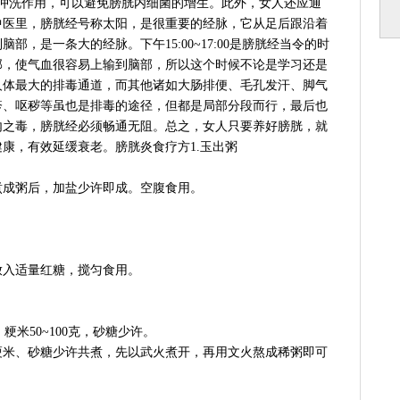
有冲洗作用，可以避免膀胱内细菌的增生。此外，女人还应通
中医里，膀胱经号称太阳，是很重要的经脉，它从足后跟沿着
，是一条大的经脉。下午15:00~17:00是膀胱经当令的时
部，使气血很容易上输到脑部，所以这个时候不论是学习还是
人体最大的排毒通道，而其他诸如大肠排便、毛孔发汗、脚气
疹、呕秽等虽也是排毒的途径，但都是局部分段而行，最后也
内之毒，膀胱经必须畅通无阻。总之，女人只要养好膀胱，就
康，有效延缓衰老。膀胱炎食疗方1.玉出粥
。
煮成粥后，加盐少许即成。空腹食用。
放入适量红糖，搅匀食用。
，粳米50~100克，砂糖少许。
粳米、砂糖少许共煮，先以武火煮开，再用文火熬成稀粥即可