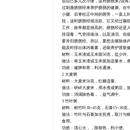
迫自己多几次小便，这对膀胱来2说
过刺激膀胱经来养护膀胱的健康。在
小腿、后脊柱正中间的两旁，一直上到脑部
段，这时膀胱经很活跃。它又经过脑
工作，效率都是很高的。膀胱经还是
排湿毒，气管排痰浊，以及涕泪、疸
要并归膀胱经。所以，要想去驱除体
能及时排出体内毒素，还能养护肾脏健
材料：玉米渣或玉米面50克，盐少许
做法：将玉米渣或玉米面加适量水，
功效：健脾和胃，利水通淋。
2.大麦粥
材料：大麦米50克，红糖适量。
做法：研碎大麦米，用水煮成粥后，
功效：消渴除热毒，，益气调中。
3.竹叶粥
材料：鲜竹叶30~45克，石膏15~30克
做法：竹叶与石膏加水煎煮，取汁与
食用。
功效：清心火，，除烦热，利小便。