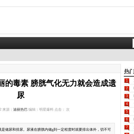
1
丽的毒素 膀胱气化无力就会造成遗
2
尿
3
4
12 来源：
迪丽热巴
编辑：明星爆料 点击：
次
5
6
7
就是储尿和排尿。尿液在膀胱内储g到一定程度时就要排出体外，切不可