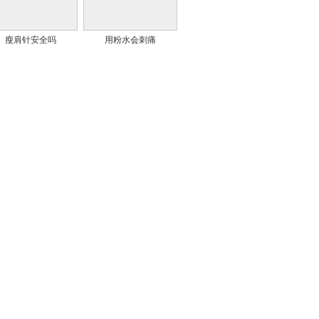
瘦肩针安全吗
用粉水会刺痛