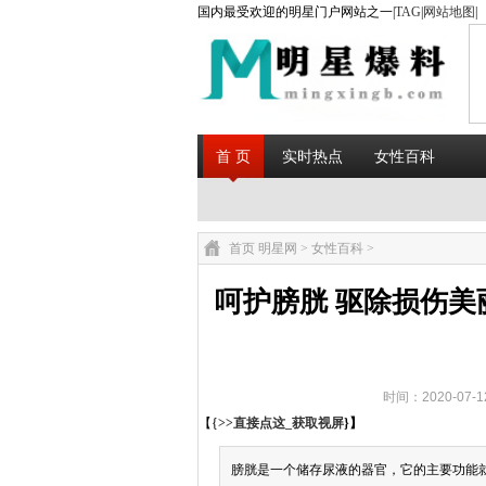
国内最受欢迎的明星门户网站之一|
TAG
|
网站地图
|
首 页
实时热点
女性百科
首页
明星网
>
女性百科
>
呵护膀胱 驱除损伤美
时间：2020-07-
【{
>>直接点这_获取视屏
}】
膀胱是一个储存尿液的器官，它的主要功能