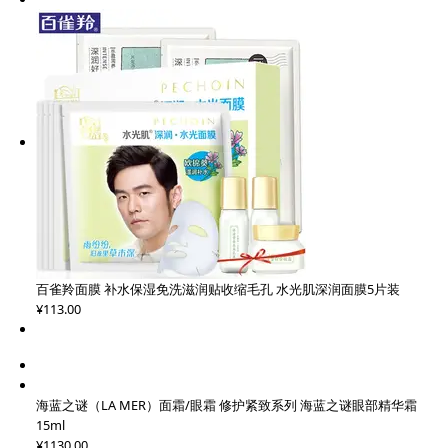
百雀羚面膜 补水保湿免洗滋润贴收缩毛孔 水光肌深润面膜5片装
¥113.00
海蓝之谜（LA MER）面霜/眼霜 修护紧致系列 海蓝之谜眼部精华霜
15ml
¥1130.00