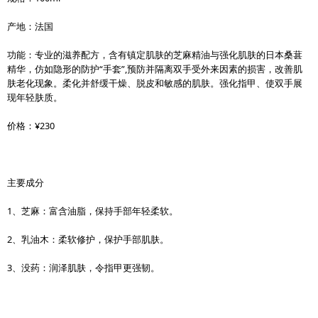
产地：法国
功能：专业的滋养配方，含有镇定肌肤的芝麻精油与强化肌肤的日本桑葚
精华，仿如隐形的防护“手套”,预防并隔离双手受外来因素的损害，改善肌
肤老化现象。柔化并舒缓干燥、脱皮和敏感的肌肤。强化指甲、使双手展
现年轻肤质。
价格：¥230
主要成分
1、芝麻：富含油脂，保持手部年轻柔软。
2、乳油木：柔软修护，保护手部肌肤。
3、没药：润泽肌肤，令指甲更强韧。