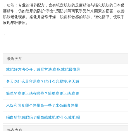
，
功能：专业的滋养配方，含有镇定肌肤的芝麻精油与强化肌肤的日本桑
葚精华，仿如隐形的防护“手套”,预防并隔离双手受外来因素的损害，改善
肌肤老化现象。柔化并舒缓干燥、脱皮和敏感的肌肤。强化指甲、使双手
展现年轻肤质。
，
最近关注
减肥好方法公开，减肥方法,瘦身,减肥最快最
冬天吃什么最容易瘦？吃什么容易瘦,冬天减
简单的瘦腰运动有哪些？简单瘦腰运动,瘦腰
米饭和面食哪个热量高一些？米饭面食热量,
喝白醋能减肥吗？喝白醋减肥,吃什么减肥 喝
热点内容