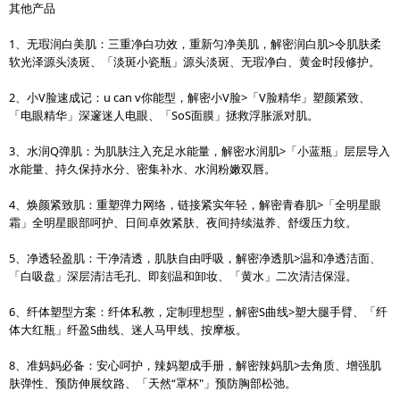
其他产品
1、无瑕润白美肌：三重净白功效，重新匀净美肌，解密润白肌>令肌肤柔
软光泽源头淡斑、「淡斑小瓷瓶」源头淡斑、无瑕净白、黄金时段修护。
2、小V脸速成记：u can v你能型，解密小V脸>「V脸精华」塑颜紧致、
「电眼精华」深邃迷人电眼、「SoS面膜」拯救浮胀派对肌。
3、水润Q弹肌：为肌肤注入充足水能量，解密水润肌>「小蓝瓶」层层导入
水能量、持久保持水分、密集补水、水润粉嫩双唇。
4、焕颜紧致肌：重塑弹力网络，链接紧实年轻，解密青春肌>「全明星眼
霜」全明星眼部呵护、日间卓效紧肤、夜间持续滋养、舒缓压力纹。
5、净透轻盈肌：干净清透，肌肤自由呼吸，解密净透肌>温和净透洁面、
「白吸盘」深层清洁毛孔、即刻温和卸妆、「黄水」二次清洁保湿。
6、纤体塑型方案：纤体私教，定制理想型，解密S曲线>塑大腿手臂、「纤
体大红瓶」纤盈S曲线、迷人马甲线、按摩板。
8、准妈妈必备：安心呵护，辣妈塑成手册，解密辣妈肌>去角质、增强肌
肤弹性、预防伸展纹路、「天然“罩杯"」预防胸部松弛。