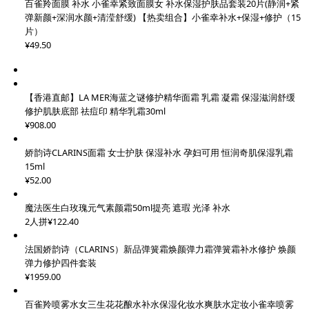
百雀羚面膜 补水 小雀幸紧致面膜女 补水保湿护肤品套装20片(静润+紧
弹新颜+深润水颜+清滢舒缓) 【热卖组合】小雀幸补水+保湿+修护（15
片）
¥49.50
【香港直邮】LA MER海蓝之谜修护精华面霜 乳霜 凝霜 保湿滋润舒缓
修护肌肤底部 祛痘印 精华乳霜30ml
¥908.00
娇韵诗CLARINS面霜 女士护肤 保湿补水 孕妇可用 恒润奇肌保湿乳霜
15ml
¥52.00
魔法医生白玫瑰元气素颜霜50ml提亮 遮瑕 光泽 补水
2人拼¥122.40
法国娇韵诗（CLARINS）新品弹簧霜焕颜弹力霜弹簧霜补水修护 焕颜
弹力修护四件套装
¥1959.00
百雀羚喷雾水女三生花花酿水补水保湿化妆水爽肤水定妆小雀幸喷雾