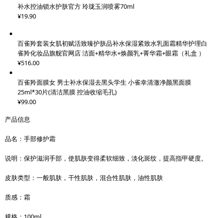
补水控油锁水护肤官方 玲珑玉润喷雾70ml
¥19.90
百雀羚套装女肌初赋活致臻护肤品补水保湿紧致水乳面霜精华护理白
雀羚化妆品旗舰官网店 洁面+精华水+焕颜乳+菁华霜+眼霜（礼盒 ）
¥516.00
百雀羚面膜女 男士补水保湿去黑头学生 小雀幸清澈净颜黑面膜
25ml*30片(清洁黑膜 控油收缩毛孔)
¥99.00
产品信息
品名：手部修护霜
说明：保护滋润手部，使肌肤变得柔软细致，淡化斑纹，提高指甲硬度。
皮肤类型：一般肌肤，干性肌肤，混合性肌肤，油性肌肤
质感：霜
规格：100ml