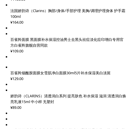
法国娇韵诗（Clarins）胸部/身体/手部护理 美胸/调理护理身体 护手霜
100ml
¥164.00
百雀羚面膜 黑面膜补水保湿控油男士去黑头祛痘淡化痘印增白专用官
方白雀羚旗舰自营同款
¥109.00
百雀羚烟酰胺面膜女雪肌净白面膜30ml5片补水保湿美白淡斑
¥129.00
娇韵诗（CLARINS）清透润白系列 提亮肤色 补水保湿 滋润 清透润白焕
亮乳液15ml 中小样 无塑封
¥89.00