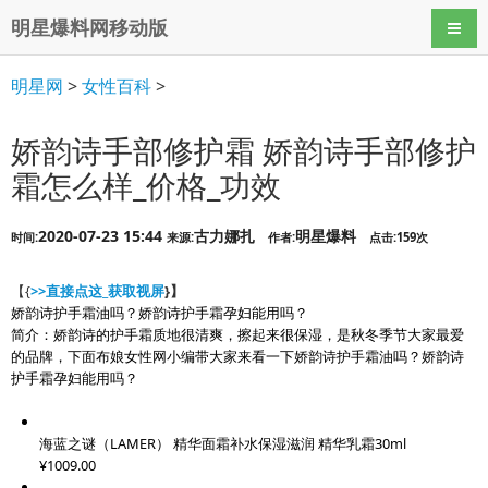
明星爆料网移动版
导航
明星网
>
女性百科
>
娇韵诗手部修护霜 娇韵诗手部修护
霜怎么样_价格_功效
2020-07-23 15:44
古力娜扎
明星爆料
时间:
来源:
作者:
点击:159次
【{
>>直接点这_获取视屏
}】
娇韵诗护手霜油吗？娇韵诗护手霜孕妇能用吗？
简介：娇韵诗的护手霜质地很清爽，擦起来很保湿，是秋冬季节大家最爱
的品牌，下面布娘女性网小编带大家来看一下娇韵诗护手霜油吗？娇韵诗
护手霜孕妇能用吗？
海蓝之谜（LAMER） 精华面霜补水保湿滋润 精华乳霜30ml
¥1009.00