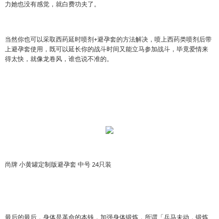
力她也没有感觉，就白费功夫了。
当然你也可以采取西药延时喷剂+避孕套的方法解决，喷上西药类喷剂后带
上避孕套使用，既可以延长你的战斗时间又能立马参加战斗，毕竟爱情来
得太快，就像龙卷风，谁也说不准的。
尚牌 小黄罐定制版避孕套 中号 24只装
最后的最后，身体是革命的本钱，加强身体锻炼，所谓「兵马未动，锻炼