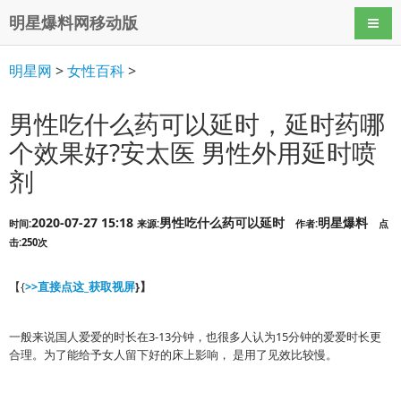
明星爆料网移动版
导航
明星网
>
女性百科
>
男性吃什么药可以延时，延时药哪
个效果好?安太医 男性外用延时喷
剂
2020-07-27 15:18
男性吃什么药可以延时
明星爆料
时间:
来源:
作者:
点
击:250次
【{
>>直接点这_获取视屏
}】
一般来说国人爱爱的时长在3-13分钟，也很多人认为15分钟的爱爱时长更
合理。为了能给予女人留下好的床上影响， 是用了见效比较慢。