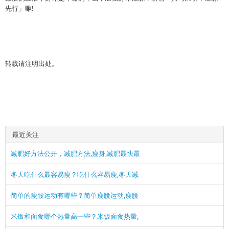
先行」嘛!
转载请注明出处。
最近关注
减肥好方法公开，减肥方法,瘦身,减肥最快最
冬天吃什么最容易瘦？吃什么容易瘦,冬天减
简单的瘦腰运动有哪些？简单瘦腰运动,瘦腰
米饭和面食哪个热量高一些？米饭面食热量,