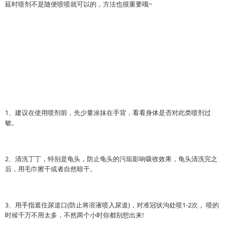
延时喷剂不是随便喷喷就可以的，方法也很重要哦~
1、建议在使用喷剂前，先少量涂抹在手背，看看身体是否对此类喷剂过
敏。
2、清洗丁丁，特别是龟头，防止龟头的污垢影响吸收效果，龟头清洗完之
后，用毛巾擦干或者自然晾干。
3、用手指遮住尿道口(防止将溶液喷入尿道)，对准冠状沟处喷1-2次， 喷的
时候千万不用太多，不然两个小时你都别想出来!