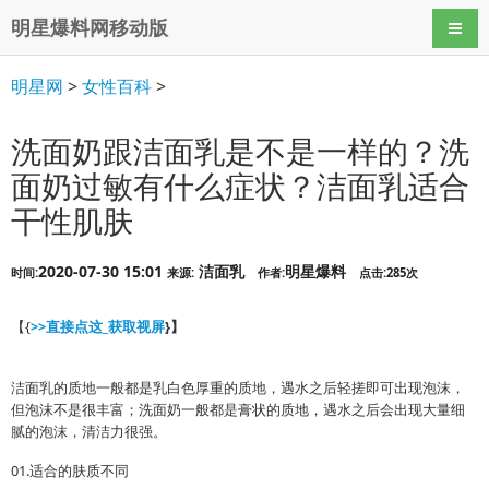
明星爆料网移动版
导航
明星网
>
女性百科
>
洗面奶跟洁面乳是不是一样的？洗
面奶过敏有什么症状？洁面乳适合
干性肌肤
2020-07-30 15:01
洁面乳
明星爆料
时间:
来源:
作者:
点击:285次
【{
>>直接点这_获取视屏
}】
洁面乳的质地一般都是乳白色厚重的质地，遇水之后轻搓即可出现泡沫，
但泡沫不是很丰富；洗面奶一般都是膏状的质地，遇水之后会出现大量细
腻的泡沫，清洁力很强。
01.适合的肤质不同