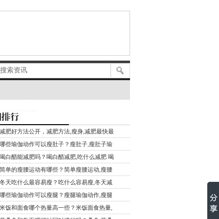
减肥好方法公开，减肥方法,瘦身,减肥最快最
哪些瑜伽动作可以瘦肚子？瘦肚子,瘦肚子瑜
喝白醋能减肥吗？喝白醋减肥,吃什么减肥 喝
简单的瘦腰运动有哪些？简单瘦腰运动,瘦腰
冬天吃什么最容易瘦？吃什么容易瘦,冬天减
哪些瑜伽动作可以瘦腿？瘦腿瑜伽动作,瘦腿
米饭和面食哪个热量高一些？米饭面食热量,