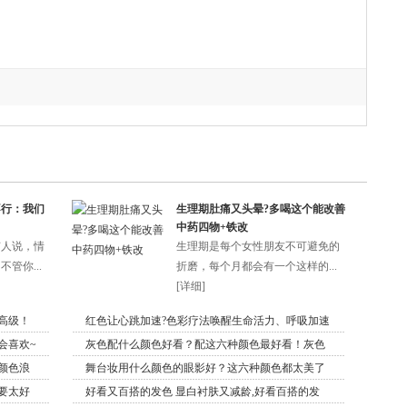
不行：我们
生理期肚痛又头晕?多喝这个能改善
中药四物+铁改
有人说，情
生理期是每个女性朋友不可避免的
管你...
折磨，每个月都会有一个这样的...
[
详细
]
高级！
红色让心跳加速?色彩疗法唤醒生命活力、呼吸加速
会喜欢~
灰色配什么颜色好看？配这六种颜色最好看！灰色
颜色浪
舞台妆用什么颜色的眼影好？这六种颜色都太美了
要太好
好看又百搭的发色 显白衬肤又减龄,好看百搭的发