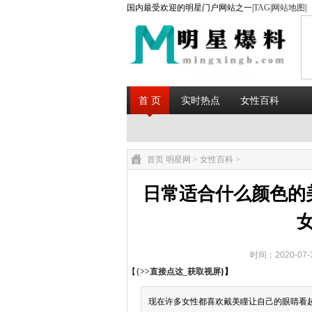
国内最受欢迎的明星门户网站之一|
TAG
|
网站地图
|
首 页
实时热点
女性百科
首页
明星网
>
女性百科
>
日常适合什么颜色的
时间：2020-07
【{
>>直接点这_获取视屏
}】
现在许多女性都喜欢戴美瞳让自己的眼睛看