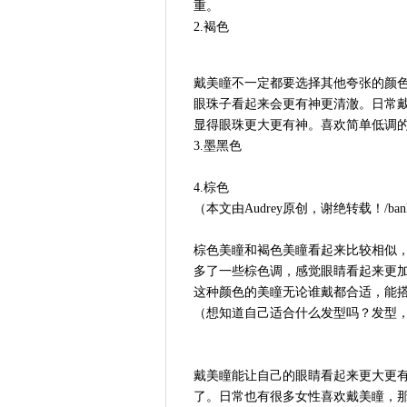
重。
2.褐色
戴美瞳不一定都要选择其他夸张的颜
眼珠子看起来会更有神更清澈。日常
显得眼珠更大更有神。喜欢简单低调
3.墨黑色
4.棕色
（本文由Audrey原创，谢绝转载！/banl
棕色美瞳和褐色美瞳看起来比较相似
多了一些棕色调，感觉眼睛看起来更
这种颜色的美瞳无论谁戴都合适，能
（想知道自己适合什么发型吗？发型
戴美瞳能让自己的眼睛看起来更大更
了。日常也有很多女性喜欢戴美瞳，