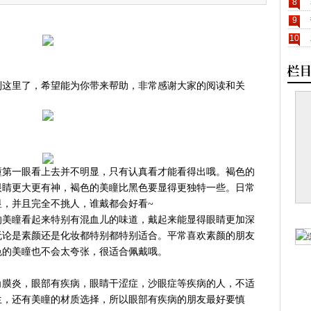
8
9
10
到这里了，希望能为你带来帮助，非常感谢大家的阅读和关
瞳第一眼看上去并不明显，只有认真看才能看得出哦。褐色的
眼睛更大更有神，褐色的美瞳比黑色要显得更独特一些。日常
，并且完全不挑人，谁戴都会好看~
的美瞳看起来特别有混血儿的味道，戴起来能显得眼睛更加深
无论是素颜还是化妆都特别都特别适合。平常喜欢素颜的朋友
色的美瞳也不会太夸张，很适合佩戴哦。
角膜炎，眼部有疾病，眼睛干涩症，沙眼症等疾病的人，不适
生，还有美瞳的材质选择，所以眼部有疾病的朋友最好要慎