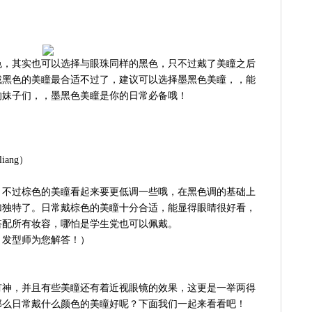
色，其实也可以选择与眼珠同样的黑色，只不过戴了美瞳之后
戴黑色的美瞳最合适不过了，建议可以选择墨黑色美瞳，，能
的妹子们，，墨黑色美瞳是你的日常必备哦！
iang）
，不过棕色的美瞳看起来要更低调一些哦，在黑色调的基础上
加独特了。日常戴棕色的美瞳十分合适，能显得眼睛很好看，
搭配所有妆容，哪怕是学生党也可以佩戴。
，发型师为您解答！）
有神，并且有些美瞳还有着近视眼镜的效果，这更是一举两得
那么日常戴什么颜色的美瞳好呢？下面我们一起来看看吧！