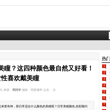
1
美瞳？这四种颜色最自然又好看！
2
女性喜欢戴美瞳
3
4
-31 来源：
周同学
编辑：明星爆料 点击：
次
5
6
7
起来更有神，那日常适合什么颜色的美瞳呢？日常美瞳颜色,色彩顾问