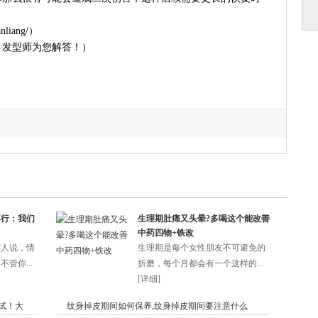
iang/）
，发型师为您解答！）
不行：我们
生理期肚痛又头晕?多喝这个能改善
中药四物+铁改
有人说，情
生理期是每个女性朋友不可避免的
管你...
折磨，每个月都会有一个这样的...
[
详细
]
试！大
纹身掉皮期间如何保养,纹身掉皮期间要注意什么