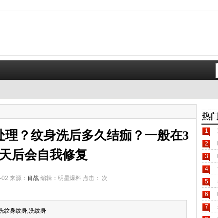
1
处理？纹身洗后多久结痂？一般在3
2
7天后会自我修复
3
4
-02 来源：
肖战
编辑：明星爆料 点击：
次
5
6
7
洗纹身纹身,洗纹身