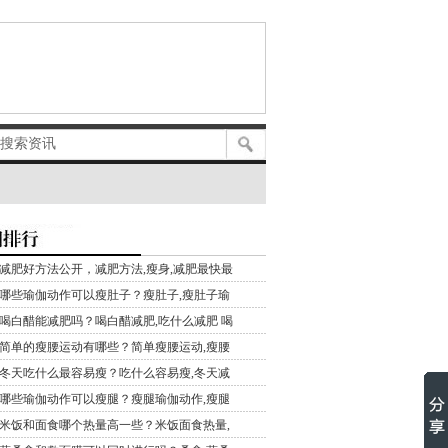
减肥好方法公开，减肥方法,瘦身,减肥最快最
哪些瑜伽动作可以瘦肚子？瘦肚子,瘦肚子瑜
喝白醋能减肥吗？喝白醋减肥,吃什么减肥 喝
简单的瘦腰运动有哪些？简单瘦腰运动,瘦腰
冬天吃什么最容易瘦？吃什么容易瘦,冬天减
哪些瑜伽动作可以瘦腿？瘦腿瑜伽动作,瘦腿
米饭和面食哪个热量高一些？米饭面食热量,