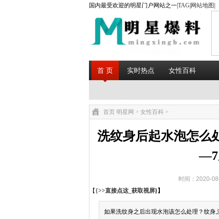
国内最受欢迎的明星门户网站之一|
TAG
|
网站地图
|
首 页
实时热点
女性百科
首页
明星网
>
女性百科
>
洗纹身后起水泡怎么
—
时间：2020-08
【{
>>直接点这_获取视屏
}】
如果洗纹身之后出现水泡该怎么处理？纹身,