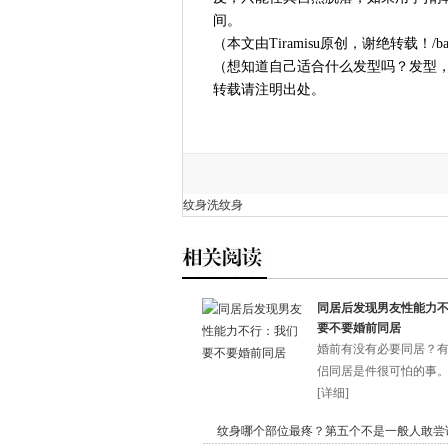
间。
（本文由Tiramisu原创，谢绝转载！/banl
（想知道自己适合什么发型吗？发型
转载请注明出处。
纹身
洗纹身
同居后发现男友性能力
要不要婚前同居
婚前有没有必要同居？
侣同居是件很可怕的事。不
[
详细
]
纹身哪个部位最疼？第五个不是一般人敢尝