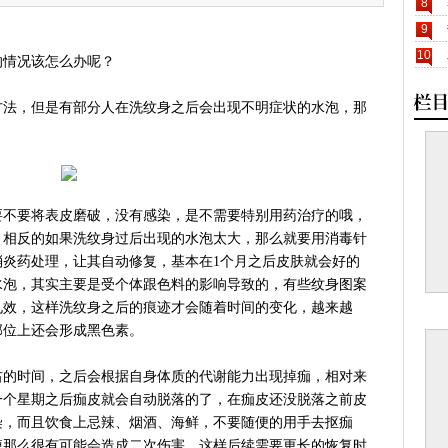
8
9
10
的情况该怎么办呢？
方法，但是有部分人在洗纹身之后会出现不明症状的水泡，那
要不要将表皮磨破，没有感染，是不需要特别用药治疗的哦，
，相反的如果洗纹身过后出现的水泡太大，那么就要用消毒针
消炎药处理，让其自动修复，基本在1个月之后皮肤就会好的
水泡，其实主要是受个体跟色料的影响导致的，有些纹身图案
见效，这样洗纹身之后的痕迹才会随着时间的变化，越来越
部位上还会形成黑色素。
右的时间，之后会根据自身体质的代谢能力出现掉痂，相对来
一个星期之后痂皮就会自动脱落的了，在痂皮还没脱落之前皮
染，而且饮食上忌辣、烟酒、海鲜，不要随便的用手去抠痂
掉那么很有可能会造成二次伤害，这样后续需要更长的恢复时