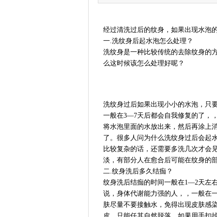
经过清洗过后的纹身，如果出现水泡
一.洗纹身后起水泡怎么处理？
洗纹身是一种比较传统的去除纹身的
么这时候该怎么处理好呢？
洗纹身过后如果出现小小的水泡，只
一般在3—7天后都会自我修复的了，
将水泡里面的水放出来，然后再涂上
了。很多人问为什么洗纹身过后会起
比较复杂的话，还需要多洗几次才会
淡，有部分人在愈合后可能在纹身的
二.纹身洗后多久结痂？
纹身洗后结痂的时间一般在1—2天左
说，身体代谢能力强的人，，一般在
肤尽量不要接触水，免得出现皮肤感
皮，只能任其自然脱落，如果用手扣