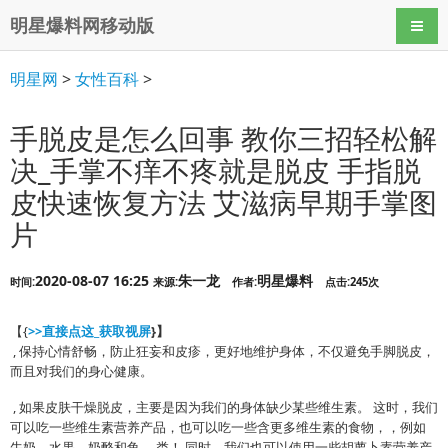
明星爆料网移动版
导航
明星网
>
女性百科
>
手脱皮是怎么回事 教你三招轻松解
决_手掌不痒不疼就是脱皮 手指脱
皮快速恢复方法 艾滋病早期手掌图
片
2020-08-07 16:25
朱一龙
明星爆料
时间:
来源:
作者:
点击:245次
【{
>>直接点这_获取视屏
}】
, 保持心情舒畅，防止狂妄和皮疹，更好地维护身体，不仅避免手脚脱皮，
而且对我们的身心健康。
, 如果皮肤干燥脱皮，主要是因为我们的身体缺少某些维生素。 这时，我们
可以吃一些维生素营养产品，也可以吃一些含更多维生素的食物，，例如
牛奶，水果，奶酪和鱼。 类！ 同时，我们也可以使用一些胡萝卜素营养产