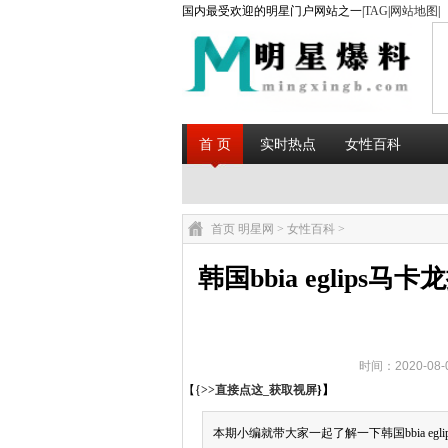
国内最受欢迎的明星门户网站之一|
TAG
|
网站地图
|
首 页
实时热点
女性百科
首页
明星网
>
女性百科
>
韩国bbia eglip
时间：2020-08
【{
>>直接点这_获取视屏
}】
本期小编就带大家一起了解一下韩国bbia e