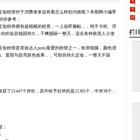
8
9
卡龙控油定妆粉饼对于消费者来说有着怎么样的功效呢？本期网小编带
10
价供你参考：
卡龙控油定妆粉饼拥有超细腻的粉质，一上妆即服帖，，绝不卡粉、浮
让你的妆容稳固持久，干爽靓丽一整天，适合各种肤质人士使
龙控油定妆粉饼是美妆达人pony最爱的粉饼之一，粉质细腻，颜色漂
油、遮瑕与提亮肤色效果，，可助你持久定妆，一整天不脱
饼共收获了21447个评价，其中给予好评的是21385个，中评38个，
错；
；