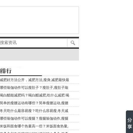
减肥好方法公开，减肥方法,瘦身,减肥最快最
哪些瑜伽动作可以瘦肚子？瘦肚子,瘦肚子瑜
喝白醋能减肥吗？喝白醋减肥,吃什么减肥 喝
简单的瘦腰运动有哪些？简单瘦腰运动,瘦腰
冬天吃什么最容易瘦？吃什么容易瘦,冬天减
哪些瑜伽动作可以瘦腿？瘦腿瑜伽动作,瘦腿
米饭和面食哪个热量高一些？米饭面食热量,