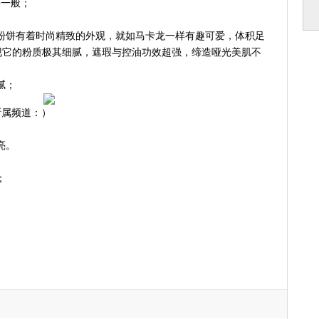
果一般；
控油定妆粉饼有着时尚精致的外观，就如马卡龙一样有趣可爱，体积足
现它的粉质极其细腻，遮瑕与控油功效超强，缔造哑光美肌不
腻；
所属频道：）
亮。
；
；
；