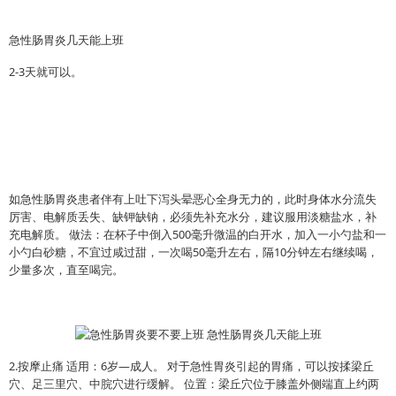
急性肠胃炎几天能上班
2-3天就可以。
如急性肠胃炎患者伴有上吐下泻头晕恶心全身无力的，此时身体水分流失
厉害、电解质丢失、缺钾缺钠，必须先补充水分，建议服用淡糖盐水，补
充电解质。 做法：在杯子中倒入500毫升微温的白开水，加入一小勺盐和一
小勺白砂糖，不宜过咸过甜，一次喝50毫升左右，隔10分钟左右继续喝，
少量多次，直至喝完。
2.按摩止痛 适用：6岁—成人。 对于急性胃炎引起的胃痛，可以按揉梁丘
穴、足三里穴、中脘穴进行缓解。 位置：梁丘穴位于膝盖外侧端直上约两