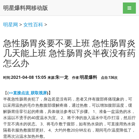
明星爆料网移动版
导航
明星网
>
女性百科
>
急性肠胃炎要不要上班 急性肠胃炎
几天能上班 急性肠胃炎半夜没有药
怎么办
2021-04-08 15:05
朱一龙
明星爆料
时间:
来源:
作者:
点击:136次
【{
>>直接点这_获取视屏
}】
半夜急性肠胃炎犯了，身边若是没有药，患者又伴有腹部疼痛现象的，可
以采用温热的毛巾热敷腹部缓解疼痛，通过热敷，可以增加腹部温度，缓
解肠胃痉挛引起的疼痛，具体做法参考以下步骤。 1、准备一盆温热的水，
水温以不烫手的40度温水为宜。 2、将干净的放入温水中毛巾打湿，然后拧
干至不滴水的状态。 3、将毛巾敷于腹部，如有热水袋的，可直接用热水袋
隔着衣服热敷腹部更好。 4、大约外敷20分钟左右，期间毛巾温度降低了，
需再次沾温水加热外敷。