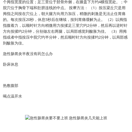
个拇指宽度的位置；足三里位于胫骨外侧，在膝盖下方约4横指宽处。；中
脘穴位于胸骨下端和肚脐连线的中点。 按摩方法： （1）按压梁丘穴是用
拇指之间按在穴位上，朝大腿方向用力加压，稍微的刺激是无法止住胃痛
的。每次按压20秒，休息5秒后在继续，按到胃痛缓解为止。 （2）以拇指
指腹着力，以顺时针方向稍微用力按揉足三里穴约2分钟，然后再以逆时针
方向按揉约2分钟，分别做左右两腿，以局部感觉到酸胀为佳。 （3）用拇
指或者中指按压中脘穴约半分钟，然后顺时针方向按揉约2分钟，以局部感
到酸胀为佳。
急性肠胃炎半夜没有药怎么办
卧床休息
热敷腹部
喝点温开水