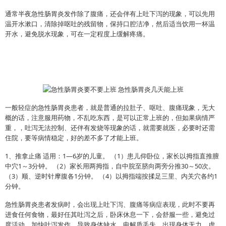
通常半夜急性肠胃炎发作除了腹痛，还会伴有上吐下泻的现象，可以先用
温开水漱口，清除掉呕吐的残留物，保持口腔洁净，然后适当饮用一杯温
开水，避免脱水现象，可在一定程度上缓解疼痛。
一般轻症的急性肠胃炎患者，就是普通的拉肚子、呕吐、腹痛现象，无大
概的话，注意服用药物，不乱吃东西，是可以正常上班的，但如果病情严
重，，吐泻无法控制、还伴有发烧等现象的话，就需要就医，必要时还需
住院，要等病情稳定，好的差不多了才能上班。
1、推拿止痛 适用：1—6岁的儿童。 （1）患儿仰卧位，家长以拇指直推膻
中穴1～3分钟。 （2）家长用两拇指，自中脘至脐向两旁分推30～50次。
（3）顺、逆时针摩腹各1分钟。 （4）以拇指端按揉足三里、内关穴各约1
分钟。
急性肠胃炎患者发病时，会出现上吐下泻、腹痛等病症表现，此时不要再
进食任何食物，最好任其吐泻之后，卧床休息一下，会舒服一些，避免过
度活动，加快吐泻发作，导致身体缺水、电解质丢失，出现身体无力、虚