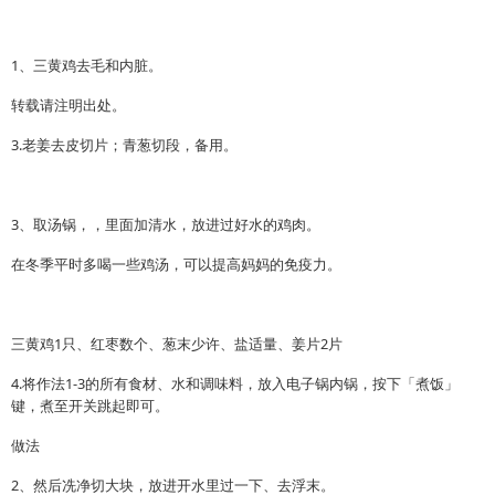
1、三黄鸡去毛和内脏。
转载请注明出处。
3.老姜去皮切片；青葱切段，备用。
3、取汤锅，，里面加清水，放进过好水的鸡肉。
在冬季平时多喝一些鸡汤，可以提高妈妈的免疫力。
三黄鸡1只、红枣数个、葱末少许、盐适量、姜片2片
4.将作法1-3的所有食材、水和调味料，放入电子锅内锅，按下「煮饭」
键，煮至开关跳起即可。
做法
2、然后冼净切大块，放进开水里过一下、去浮末。