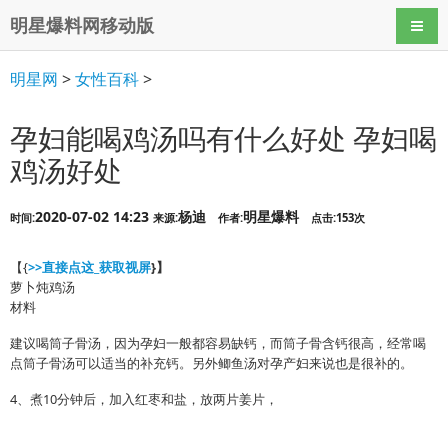
明星爆料网移动版
导航
明星网
>
女性百科
>
孕妇能喝鸡汤吗有什么好处 孕妇喝
鸡汤好处
2020-07-02 14:23
杨迪
明星爆料
时间:
来源:
作者:
点击:153次
【{
>>直接点这_获取视屏
}】
萝卜炖鸡汤
材料
建议喝筒子骨汤，因为孕妇一般都容易缺钙，而筒子骨含钙很高，经常喝
点筒子骨汤可以适当的补充钙。另外鲫鱼汤对孕产妇来说也是很补的。
4、煮10分钟后，加入红枣和盐，放两片姜片，