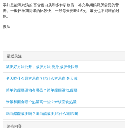
孕妇是能喝鸡汤的,富含蛋白质和多种矿物质，补充孕期妈妈所需要的营
养。一般怀孕期间饿的比较快。一般每天要吃4-6次。每次也不能吃的过
饱。
做法
最近关注
减肥好方法公开，减肥方法,瘦身,减肥最快最
冬天吃什么最容易瘦？吃什么容易瘦,冬天减
简单的瘦腰运动有哪些？简单瘦腰运动,瘦腰
米饭和面食哪个热量高一些？米饭面食热量,
喝白醋能减肥吗？喝白醋减肥,吃什么减肥 喝
热点内容