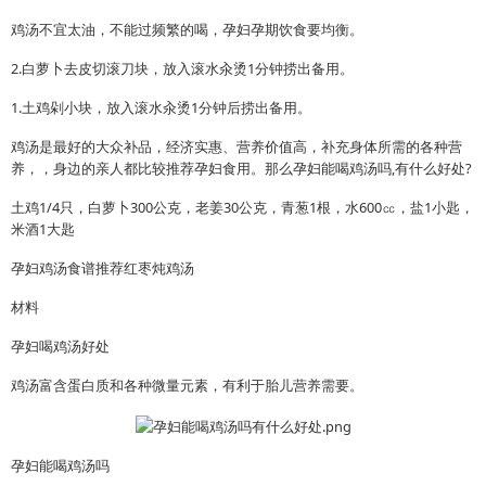
鸡汤不宜太油，不能过频繁的喝，孕妇孕期饮食要均衡。
2.白萝卜去皮切滚刀块，放入滚水汆烫1分钟捞出备用。
1.土鸡剁小块，放入滚水汆烫1分钟后捞出备用。
鸡汤是最好的大众补品，经济实惠、营养价值高，补充身体所需的各种营
养，，身边的亲人都比较推荐孕妇食用。那么孕妇能喝鸡汤吗,有什么好处?
土鸡1/4只，白萝卜300公克，老姜30公克，青葱1根，水600㏄，盐1小匙，
米酒1大匙
孕妇鸡汤食谱推荐红枣炖鸡汤
材料
孕妇喝鸡汤好处
鸡汤富含蛋白质和各种微量元素，有利于胎儿营养需要。
孕妇能喝鸡汤吗