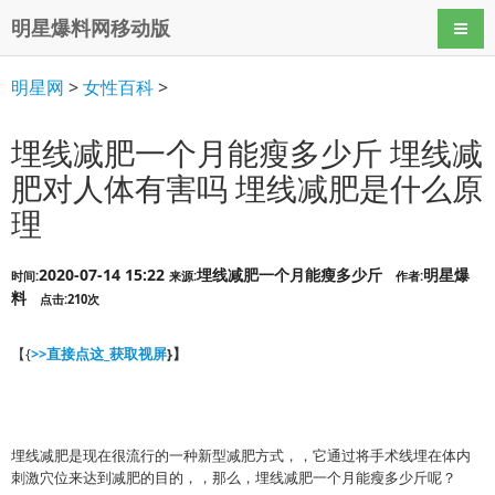
明星爆料网移动版
导航
明星网
>
女性百科
>
埋线减肥一个月能瘦多少斤 埋线减
肥对人体有害吗 埋线减肥是什么原
理
2020-07-14 15:22
埋线减肥一个月能瘦多少斤
明星爆
时间:
来源:
作者:
料
点击:210次
【{
>>直接点这_获取视屏
}】
埋线减肥是现在很流行的一种新型减肥方式，，它通过将手术线埋在体内
刺激穴位来达到减肥的目的，，那么，埋线减肥一个月能瘦多少斤呢？