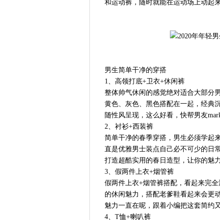
和运动裤，随时就能在运动场上动起
男生简单干净的穿搭
1、高领打底+卫衣+休闲裤
整体帅气休闲的感觉绝对适合大部分
黄色、灰色、黑色搭配在一起，经典沉
随性风呈现，这么好看，快帮男友mar
2、衬衫+西装裤
简单干净的春季穿搭，男生必须学起
直是优雅男士装点自己必不可少的日
打造超酷实用的春日造型，让你的魅
3、假两件上衣+烟管裤
假两件上衣+烟管裤搭配，看起来完
的休闲魅力，搭配老爹鞋看起来会更
魅力一直在呢，跟着小编把这套简约
4、T恤+喇叭裤