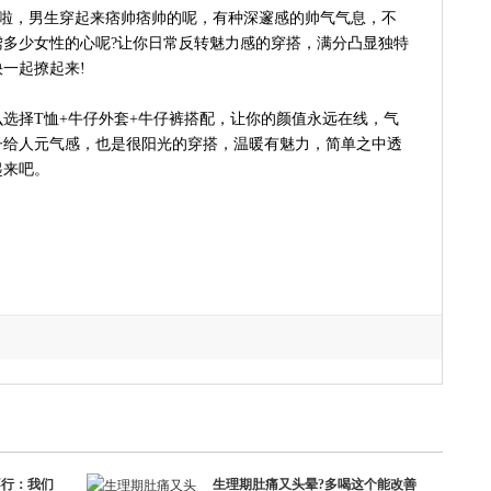
品啦，男生穿起来痞帅痞帅的呢，有种深邃感的帅气气息，不
多少女性的心呢?让你日常反转魅力感的穿搭，满分凸显独特
一起撩起来!
选择T恤+牛仔外套+牛仔裤搭配，让你的颜值永远在线，气
子给人元气感，也是很阳光的穿搭，温暖有魅力，简单之中透
起来吧。
不行：我们
生理期肚痛又头晕?多喝这个能改善