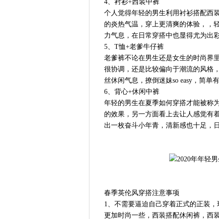
4、衬衫+西装中裤
个人觉得年轻的男生利用衬衫搭配西
的炎热气温，穿上更清爽的体验，，
力气息，在日常穿搭中也显得尤为出彩
5、T恤+老爹牛仔裤
老爹裤不论在男生还是女生的时尚界
很协调，还是比较偏向于潮流的风格
丝休闲气息，撩倒迷妹so easy，简
6、背心+休闲中裤
年轻的男生在夏季如何穿搭才能被称为
的效果，另一方面看上去让人感觉有
出一枚奋斗小年青，清新感也十足，
春季英伦风穿搭注意事项
1、不需要逼迫自己穿着正式的正装
更加时尚一些，西装搭配休闲裤，西