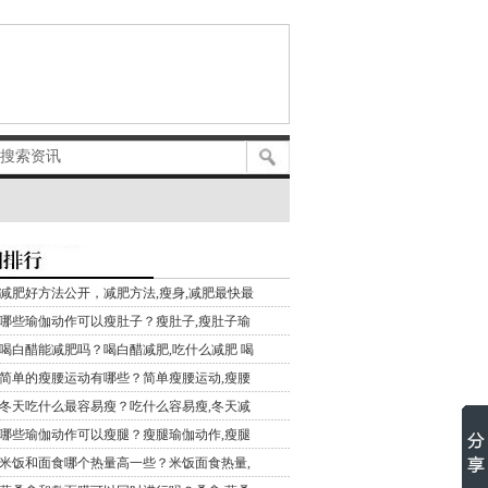
减肥好方法公开，减肥方法,瘦身,减肥最快最
哪些瑜伽动作可以瘦肚子？瘦肚子,瘦肚子瑜
喝白醋能减肥吗？喝白醋减肥,吃什么减肥 喝
简单的瘦腰运动有哪些？简单瘦腰运动,瘦腰
冬天吃什么最容易瘦？吃什么容易瘦,冬天减
哪些瑜伽动作可以瘦腿？瘦腿瑜伽动作,瘦腿
米饭和面食哪个热量高一些？米饭面食热量,