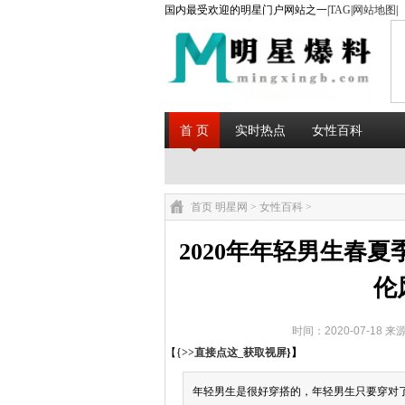
国内最受欢迎的明星门户网站之一|
TAG
|
网站地图
|
首 页
实时热点
女性百科
首页
明星网
>
女性百科
>
2020年年轻男生春
伦
时间：2020-07-18 来
【{
>>直接点这_获取视屏
}】
年轻男生是很好穿搭的，年轻男生只要穿对了