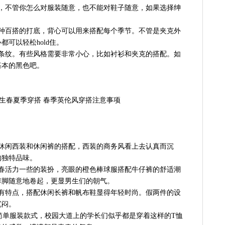
饰，不管你怎么对服装随意，也不能对鞋子随意，如果选择绅
这种百搭的打底，背心可以用来搭配每个季节。不管是夹克外
可以轻松hold住。
如条纹。有些风格需要非常小心，比如衬衫和夹克的搭配。如
基本的黑色吧。
择休闲西装和休闲裤的搭配，西装的商务风看上去认真而沉
的独特品味。
青春活力一些的装扮，亮眼的橙色棒球服搭配牛仔裤的舒适潮
裤脚随意地卷起，更显男生们的朝气。
常有特点，搭配休闲长裤和帆布鞋显得年轻时尚。假两件的设
沉闷。
简单服装款式，校园大道上的学长们似乎都是穿着这样的T恤