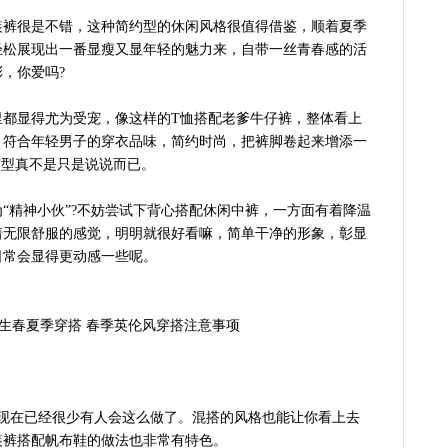
装裤很是不错，这种简约型的休闲风格很值得借鉴，顺着夏季
轻松展现出一番显瘦又显年轻的魅力来，自带一丝青春感的活
，你爱吗?
里都显得尤为受宠，像这样的T恤搭配老爹牛仔裤，整体看上
，符合年轻男子的穿衣品味，简约时尚，把裤脚卷起来增添一
单有型真不是只是说说而已。
“精神小伙”?不妨尝试下背心搭配休闲中裤，一方面有着降温
着无限舒服的感觉，明明就很好看嘛，简单干净的形象，彰显
日常会显得更动感一些呢。
，现在已经很少有人会这么做了。混搭的风格也能让你看上去
装裤搭配帆布鞋的做法也非常有特色。