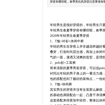
穿搭有哪些呢，春季英伦风穿搭注意事项有
年轻男生是很好穿搭的，年轻男生只要
年轻男生春夏季穿搭有哪些呢，春季
2020年年轻男生春夏季穿搭
1、T恤+衬衫+休闲中裤
年轻的男生在穿搭上并非越花样越好
叠穿，打造时尚层次感，再加上休闲
气的一面，潇洒又清爽的造型，是理
2、polo衫+工装裤
简单清新的夏季男装穿搭，可以说po
衬托出年轻的男子身上的一番活力感
包的搭配也到了极好的装饰点，一份
3、T恤+休闲裤
其实男生的穿搭并没有女装那么麻烦
的基础色调搭配在一起，凸显干净清
这套搭配来得更加年轻些，整体以休