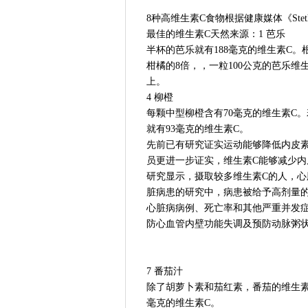
8种高维生素C食物根据健康媒体《Ste
最佳的维生素C天然来源：1 芭乐
半杯的芭乐就有188毫克的维生素C
柑橘的8倍，，一粒100公克的芭乐维
上。
4 柳橙
每颗中型柳橙含有70毫克的维生素C
就有93毫克的维生素C。
先前已有研究证实运动能够降低内皮素
员更进一步证实，维生素C能够减少内
研究显示，摄取较多维生素C的人，心
脏病患的研究中，病患被给予高剂量的
心脏病病例、死亡率和其他严重并发症
防心血管内壁功能失调及预防动脉粥
7 番茄汁
除了胡萝卜素和茄红素，番茄的维生素C
毫克的维生素C。