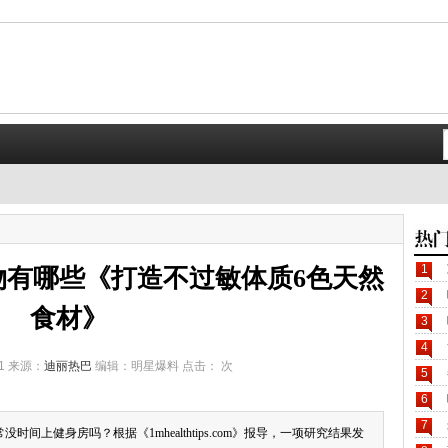
1
物有哪些《打造不过敏体质6色天然
2
食材》
3
4
11 来源：
迪丽热巴
编辑：明星爆料 点击：
次
5
6
7
上健身房吗？根据《1mhealthtips.com》报导，一项研究结果发