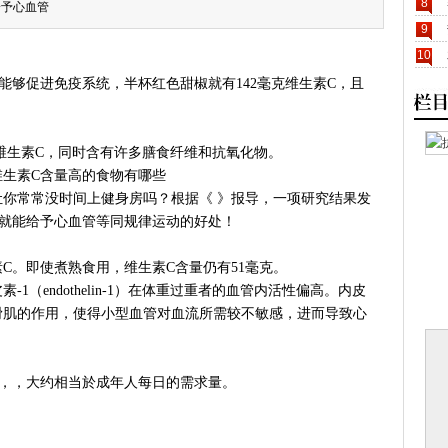
8
给予心血管
9
10
能够促进免疫系统，半杯红色甜椒就有142毫克维生素C，且
克的维生素C，同时含有许多膳食纤维和抗氧化物。
你常常没时间上健身房吗？根据《 》报导，一项研究结果发
，就能给予心血管等同规律运动的好处！
C。即使煮熟食用，维生素C含量仍有51毫克。
1（endothelin-1）在体重过重者的血管内活性偏高。内皮
滑肌的作用，使得小型血管对血流所需较不敏感，进而导致心
C，，大约相当於成年人每日的需求量。