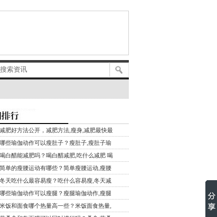
减肥好方法公开，减肥方法,瘦身,减肥最快最
哪些瑜伽动作可以瘦肚子？瘦肚子,瘦肚子瑜
喝白醋能减肥吗？喝白醋减肥,吃什么减肥 喝
简单的瘦腰运动有哪些？简单瘦腰运动,瘦腰
冬天吃什么最容易瘦？吃什么容易瘦,冬天减
哪些瑜伽动作可以瘦腿？瘦腿瑜伽动作,瘦腿
米饭和面食哪个热量高一些？米饭面食热量,