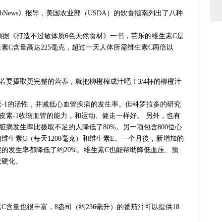
thNews》报导，美国农业部（USDA）的饮食指南列出了八种
。根据《打造不过敏体质6色天然食材》一书，芭乐的维生素C是
生素C含量高达225毫克，超过一天人体所需维生素C两倍以
。若要摄取更完整的营养，就把柳橙榨成汁吧！3/4杯的柳橙汁
-1的活性，并减低心血管疾病的发生率。但科罗拉多的研究
皮素-1收缩血管的能力，和运动、健走一样好。 另外，也有
脏病发生率比摄取不足的人降低了80%。另一项包含800位心
维生素C（每天1200毫克）和维生素E。一个月後，新增加的
的发生率都降低了约20%。维生素C也能帮助降低血压、预
状硬化。
含量也很丰富，8盎司（约236毫升）的番茄汁可以提供18