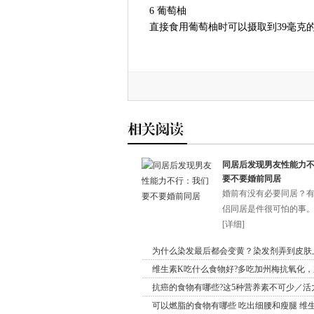
6 葡萄柚
直接食用葡萄柚时可以摄取到39毫克的维
同居后发现男友性能力
要不要婚前同居
婚前有没有必要同居？
侣同居是件很可怕的事。不
[
详细
]
为什么染发最后都会变黄？染发剂弄到皮肤
维生素K吃什么食物好?多吃加州梅抗氧化
抗癌的食物有哪些?这5种营养素不可少／活
可以燃脂的食物有哪些 吃出细腰和瘦腿 维生