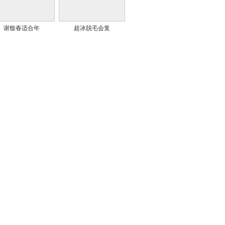
谢馥春适合年
超冰脱毛会复