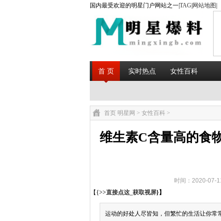
国内最受欢迎的明星门户网站之一|
TAG
|
网站地图
|
首 页
实时热点
女性百科
首页
明星网
>
女性百科
>
维生素C含量高的食
时间：2020-07-
【{
>>直接点这_获取视屏
}】
运动的好处人尽皆知，但繁忙的生活让你常常没时间