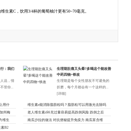
生素C，饮用3/4杯的葡萄柚汁更有50~70毫克。
不行：我们
生理期肚痛又头晕?多喝这个能改善
中药四物+铁改
有人说，情
生理期是每个女性朋友不可避免的
管你...
折磨，每个月都会有一个这样的...
[
详细
]
上用什
维生素e能消除脂肪粒吗？脂肪粒可以用激光去除吗
，加州梅
老人维生素d补充过量容易提高跌倒风险 跌倒之后
力维生
南瓜沙拉的做法 对抗便秘提升免疫力 南瓜富含维
素B2